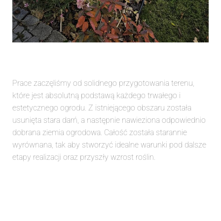
Prace zaczęliśmy od solidnego przygotowania terenu,
które jest absolutną podstawą każdego trwałego i
estetycznego ogrodu. Z istniejącego obszaru została
usunięta stara darń, a następnie nawieziona odpowiednio
dobrana ziemia ogrodowa. Całość została starannie
wyrównana, tak aby stworzyć idealne warunki pod dalsze
etapy realizacji oraz przyszły wzrost roślin.