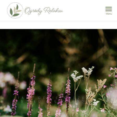
Ogrody
Menu
Relaksu |
Karolina
Iwankiewicz –
Projektowanie
i realizacja
ogrodów
Wrocław
TAM, GDZIE MARZENIE
STAŁO SIĘ OGRODEM