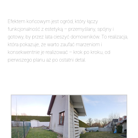
Efektem końcowym jest ogród, który łączy
funkcjonalność z estetyką – przemyślany, spójny i
gotowy, by przez lata cieszyć domowników. To realizacja,
która pokazuje, że warto zaufać marzeniom i
konsekwentnie je realizować – krok po kroku, od
pierwszego planu aż po ostatni detal.