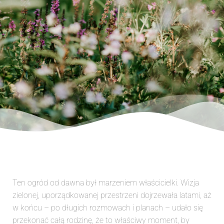
Ten ogród od dawna był marzeniem właścicielki. Wizja
zielonej, uporządkowanej przestrzeni dojrzewała latami, aż
w końcu – po długich rozmowach i planach – udało się
przekonać całą rodzinę, że to właściwy moment, by