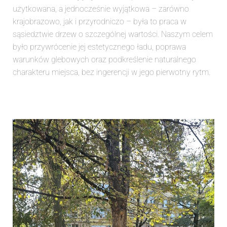
użytkowana, a jednocześnie wyjątkowa – zarówno
krajobrazowo, jak i przyrodniczo – była to praca w
sąsiedztwie drzew o szczególnej wartości. Naszym celem
było przywrócenie jej estetycznego ładu, poprawa
warunków glebowych oraz podkreślenie naturalnego
charakteru miejsca, bez ingerencji w jego pierwotny rytm.