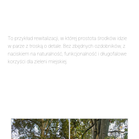
To przykład rewitalizacji, w której prostota środków idzie
w parze z troską o detale. Bez zbędnych ozdobników, z
naciskiem na naturalność, funkcjonalność i długofalowe
korzyści dla zieleni miejskiej.