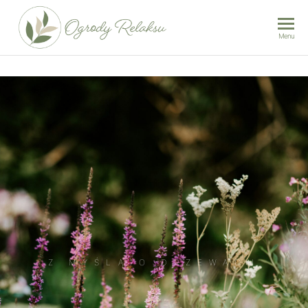
Ogrody
Menu
Relaksu |
Karolina
Iwankiewicz –
Projektowanie
i realizacja
ogrodów
Wrocław
Z MYŚLĄ O DRZEWACH